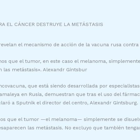
RA EL CÁNCER DESTRUYE LA METÁSTASIS
revelan el mecanismo de acción de la vacuna rusa contra 
emos que el tumor, en este caso el melanoma, simplemente
n las metástasis». Alexandr Gintsbur
oncovacuna, que está siendo desarrollada por especialistas
Gamaleya en Rusia, demuestran que tras el uso del fármac
laró a Sputnik el director del centro, Alexandr Gintsburg.
mos que el tumor —el melanoma— simplemente se disuelve
desaparecen las metástasis. No excluyo que también tenga