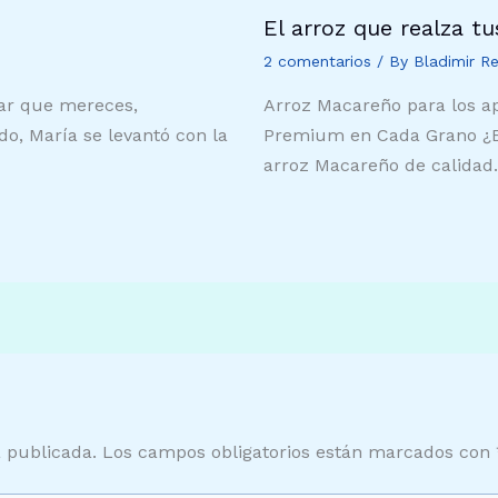
El arroz que realza t
2 comentarios
/ By
Bladimir R
tar que mereces,
Arroz Macareño para los a
do, María se levantó con la
Premium en Cada Grano ¿Est
arroz Macareño de calida
á publicada.
Los campos obligatorios están marcados con