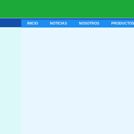
Ir
al
contenido
INICIO
NOTICIAS
NOSOTROS
PRODUCTO